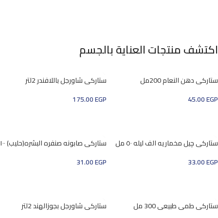
اكتشف منتجات العناية بالجسم
ستاركي دهن النعام 200مل
ستاركي شاورجل باللافندر 2لتر
175.00
EGP
45.00
EGP
إضافة إلى السلة
إضافة إلى السلة
ستاركي چيل مخماريه الف ليله ٥٠ مل
ستاركي صابونه صنفره البشره(حليب) ١٠٠
جرام
33.00
EGP
31.00
EGP
إضافة إلى السلة
إضافة إلى السلة
ستاركي طمي طبيعي 300 مل
ستاركي شاورجل بجوزالهند 2لتر