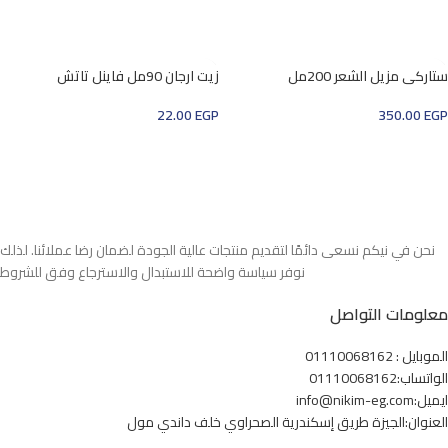
إضافة إلى السلة
إضافة إلى السلة
ستاركي مزيل الشعر 200مل
زيت ارجان 90مل فاينل تاتش
22.00
EGP
350.00
EGP
إضافة إلى السلة
إضافة إلى السلة
نحن في نيكم نسعى دائمًا لتقديم منتجات عالية الجودة لضمان رضا عملائنا. لذلك
نوفر سياسة واضحة للاستبدال والاسترجاع وفق للشروط
معلومات التواصل
الموبايل : 01110068162
الواتساب:01110068162
ايميل:info@nikim-eg.com
العنوان:الجيزة طريق إسكندرية الصحراوي خلف داندي مول