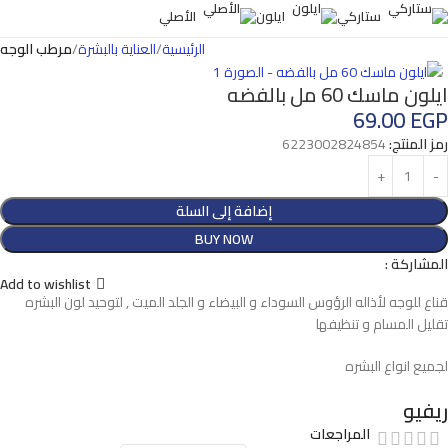
ستاركي
ايلون
الأصلي
الرئيسية
العناية بالبشرة
مرطب الوجه
ايلون ماسك 60 مل بالفضه
69.00
EGP
رمز المنتج:
6223002824854
إضافة إلى السلة
BUY NOW
المشاركة :
Add to wishlist
قناع للوجه لأذاله الرؤوس السوداء و البيضاء و الجلد الميت , لتوحيد لون البشره
تقليل المسام و تنظيفها
لجميع انواع البشره
ريفيو
المراجعات