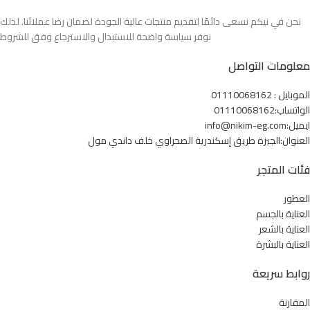
نحن في نيكم نسعى دائمًا لتقديم منتجات عالية الجودة لضمان رضا عملائنا. لذلك
نوفر سياسة واضحة للاستبدال والاسترجاع وفق للشروط
معلومات التواصل
الموبايل : 01110068162
الواتساب:01110068162
ايميل:info@nikim-eg.com
العنوان:الجيزة طريق إسكندرية الصحراوي خلف داندي مول
فئات المتجر
العطور
العناية بالجسم
العناية بالشعر
العناية بالبشرة
روابط سريعة
المقارنة