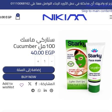
ز لو واجهتك أي مشكلة في عمل الأورد الرجاء التواصل معنا علي
01110068162
Skip to navigation
Skip to main content
0
0.00
EGP
الرئيسية
العناية بالبشرة
مرطب الوجه
ستاركي ماسك
100مل Cucumber
40.00
EGP
إضافة إلى السلة
BUY NOW
Add to
المشاركة :
wishlist